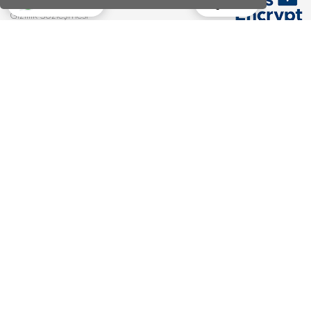
Ara
Whatsapp
Gizlilik Sözleşmesi
Satış Sözleşmesi
Faydalı Bilgiler
Tüm Blog Yazıları