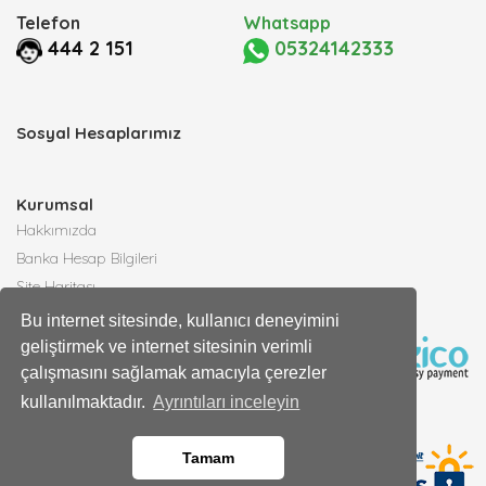
Telefon
Whatsapp
444 2 151
05324142333
Sosyal Hesaplarımız
Kurumsal
Hakkımızda
Banka Hesap Bilgileri
Site Haritası
Bayimiz Olun
Bu internet sitesinde, kullanıcı deneyimini
İletişim
geliştirmek ve internet sitesinin verimli
Yardım Merkezi
çalışmasını sağlamak amacıyla çerezler
kullanılmaktadır.
Ayrıntıları inceleyin
Gizlilik
Güvenli Alışveriş
Tamam
KVKK Bilgilendirmesi